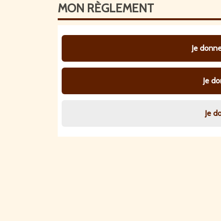
MON
RÈGLEMENT
Je donne
Je d
Je d