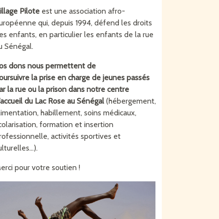
illage Pilote
est une association afro-
uropéenne qui, depuis 1994, défend les droits
es enfants, en particulier les enfants de la rue
u Sénégal.
os dons nous permettent de
oursuivre
la
prise en charge de jeunes passés
ar la rue ou la prison dans notre centre
’accueil du Lac Rose au Sénégal
(hébergement,
limentation, habillement, soins médicaux,
colarisation, formation et insertion
rofessionnelle, activités sportives et
lturelles...).
erci pour votre soutien !