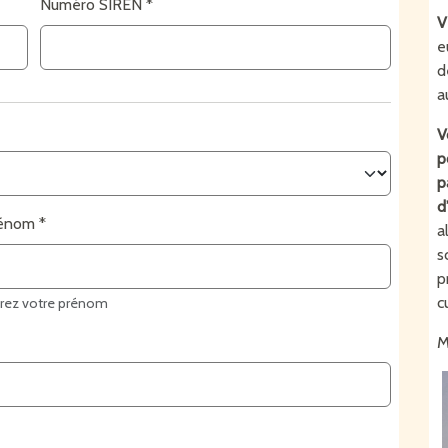
Numéro SIREN
V
e
d
a
V
p
p
d
énom
a
s
p
cu
trez votre prénom
M