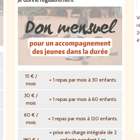
V
r
2
é
15 € /
= 1 repas par mois à 30 enfants.
mois
30 € /
= 1 repas par mois à 60 enfants.
mois
60 € /
= 1 repas par mois à 120 enfants.
mois
= prise en charge intégrale de 2
180 € /
enfants pendant 1 an